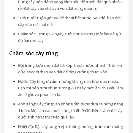
Bứng cây nên đánh vòng hình bầu để tránh đứt quá nhiều
rễ. Đặt cây vào chậu và vun đất xung quanh.
Tưới nước ngập gốc và để thoát hết nước. Sau đó, bạn đặt
cây vào nơi mát mẻ.
Chăm sóc: Trong 1-2 ngày, tưới phun sương một lần để giữ
độ ẩm cho cây.
Chăm sóc cây tùng
Đất trồng: Lựa chọn đất tơi xốp, thoát nước nhanh. Trộn xơ
dừa hoặc xỉ than vào đất để tăng cường độ tơi xốp.
Nước: Cây tùng ưa ẩm, nhưng không nên tưới quá nhiều.
Bạn chỉ nên tưới phun sương 2-3 ngày một lần, chủ yếu làm
ẩm ở gốc và phun lên lá.
Ánh sáng: Cây tùng văn phòng cần được đưa ra hứng nắng
1 tuần. Một lần vào buổi sáng từ 8h-9h30. Nên tránh để cây
dưới ánh nắng trực tiếp quá lâu.
Nhiệt độ: Đặt cây tùng ở vị trí thông thoáng, tránh ánh nắng