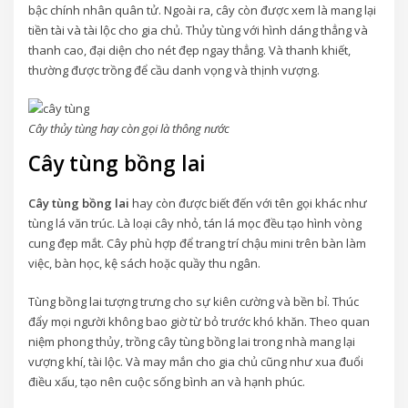
bậc chính nhân quân tử. Ngoài ra, cây còn được xem là mang lại
tiền tài và tài lộc cho gia chủ. Thủy tùng với hình dáng thẳng và
thanh cao, đại diện cho nét đẹp ngay thẳng. Và thanh khiết,
thường được trồng để cầu danh vọng và thịnh vượng.
Cây thủy tùng hay còn gọi là thông nước
Cây tùng bồng lai
Cây tùng bồng lai
hay còn được biết đến với tên gọi khác như
tùng lá văn trúc. Là loại cây nhỏ, tán lá mọc đều tạo hình vòng
cung đẹp mắt. Cây phù hợp để trang trí chậu mini trên bàn làm
việc, bàn học, kệ sách hoặc quầy thu ngân.
Tùng bồng lai tượng trưng cho sự kiên cường và bền bỉ. Thúc
đẩy mọi người không bao giờ từ bỏ trước khó khăn. Theo quan
niệm phong thủy, trồng cây tùng bồng lai trong nhà mang lại
vượng khí, tài lộc. Và may mắn cho gia chủ cũng như xua đuổi
điều xấu, tạo nên cuộc sống bình an và hạnh phúc.