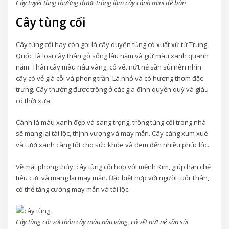
Cây tuyết tùng thường được trồng làm cây cảnh mini để bàn
Cây tùng cối
Cây tùng cối hay còn gọi là cây duyên tùng có xuất xứ từ Trung
Quốc, là loại cây thân gỗ sống lâu năm và giữ màu xanh quanh
năm. Thân cây màu nâu vàng, có vết nứt nẻ sần sùi nên nhìn
cây có vẻ già cỗi và phong trần. Lá nhỏ và có hương thơm đặc
trưng. Cây thường được trồng ở các gia đình quyền quý và giàu
có thời xưa.
Cành lá màu xanh đẹp và sang trọng, trồng tùng cối trong nhà
sẽ mang lại tài lộc, thịnh vượng và may mắn. Cây càng xum xuê
và tươi xanh càng tốt cho sức khỏe và đem đến nhiều phúc lộc.
Về mặt phong thủy, cây tùng cối hợp với mệnh Kim, giúp hạn chế
tiêu cực và mang lại may mắn. Đặc biệt hợp với người tuổi Thân,
có thể tăng cường may mắn và tài lộc.
Cây tùng cối với thân cây màu nâu vàng, có vết nứt nẻ sần sùi