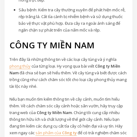
nóng trực tiếp.
Sâu bệnh: Kiểm tra cây thường xuyên để phát hiện mốc rễ,
rệp trắng lá. Cắt tỉa cành bị nhiễm bệnh và sử dụng thuốc
bảo vệ thực vật phù hợp. Đưa cây ra ngoài ánh sáng để
ngăn chặn sự phát triển của nấm mốc và rệp.
CÔNG TY MIỀN NAM
Trên đây là những thông tin về các loại cây tùng và ý nghĩa
phong thủy
của từng loại. Hy vọng qua bài viết
Công ty Miền
Nam
đã chia sẻ bạn sẽ hiểu thêm. Về cây tùng và biết được cách
trồng cũng như cách chăm sóc tốt cho loại cây phong thủy mang
tài lộc này nhé.
Nếu bạn muốn tìm kiếm thông tin về cây cảnh, muốn tìm hiểu
thêm. Về cách chăm sóc cây cảnh hoặc sân vườn, hãy truy cập
trang web của
Công ty Miền Nam
. Chúng tôi cung cấp nhiều
thông tin hữu ích và chất lượng về thế giới cây cảnh. Nếu bạn
đang tìm kiếm các dụng cụ cắt tỉa cây cỏ hiện đại và uy tín. Hãy
xem ngay các
sản phẩm của
Công ty
để có trải nghiệm chăm sóc