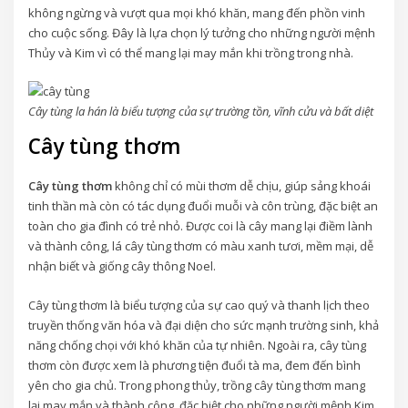
không ngừng và vượt qua mọi khó khăn, mang đến phồn vinh
cho cuộc sống. Đây là lựa chọn lý tưởng cho những người mệnh
Thủy và Kim vì có thể mang lại may mắn khi trồng trong nhà.
Cây tùng la hán là biểu tượng của sự trường tồn, vĩnh cửu và bất diệt
Cây tùng thơm
Cây tùng thơm
không chỉ có mùi thơm dễ chịu, giúp sảng khoái
tinh thần mà còn có tác dụng đuổi muỗi và côn trùng, đặc biệt an
toàn cho gia đình có trẻ nhỏ. Được coi là cây mang lại điềm lành
và thành công, lá cây tùng thơm có màu xanh tươi, mềm mại, dễ
nhận biết và giống cây thông Noel.
Cây tùng thơm là biểu tượng của sự cao quý và thanh lịch theo
truyền thống văn hóa và đại diện cho sức mạnh trường sinh, khả
năng chống chọi với khó khăn của tự nhiên. Ngoài ra, cây tùng
thơm còn được xem là phương tiện đuổi tà ma, đem đến bình
yên cho gia chủ. Trong phong thủy, trồng cây tùng thơm mang
lại may mắn và thành công, đặc biệt cho những người mệnh Kim