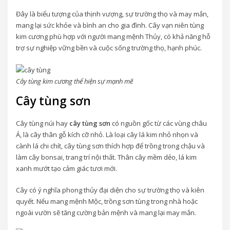
Đây là biểu tượng của thịnh vượng, sự trường thọ và may mắn,
mang lại sức khỏe và bình an cho gia đình. Cây vạn niên tùng
kim cương phù hợp với người mang mệnh Thủy, có khả năng hỗ
trợ sự nghiệp vững bền và cuộc sống trường thọ, hạnh phúc.
Cây tùng kim cương thể hiện sự mạnh mẽ
Cây tùng sơn
Cây tùng núi hay
cây tùng
sơn
có nguồn gốc từ các vùng châu
Á, là cây thân gỗ kích cỡ nhỏ. Là loại cây lá kim nhỏ nhọn và
cành lá chi chít, cây tùng sơn thích hợp để trồng trong chậu và
làm cây bonsai, trang trí nội thất. Thân cây mềm dẻo, lá kim
xanh mướt tạo cảm giác tươi mới.
Cây có ý nghĩa phong thủy đại diện cho sự trường thọ và kiên
quyết. Nếu mang mệnh Mộc, trồng sơn tùng trong nhà hoặc
ngoài vườn sẽ tăng cường bản mệnh và mang lại may mắn.