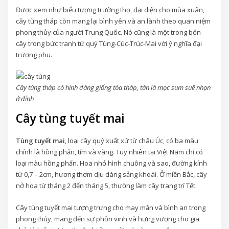
Được xem như biểu tượng trường thọ, đại diện cho mùa xuân,
cây tùng tháp còn mang lại bình yên và an lành theo quan niệm
phong thủy của người Trung Quốc. Nó cũng là một trong bốn
cây trong bức tranh tứ quý Tùng-Cúc-Trúc-Mai với ý nghĩa đại
trượng phu.
Cây tùng tháp có hình dáng giống tòa tháp, tán lá mọc sum suê nhọn
ở đỉnh
Cây tùng tuyết mai
Tùng tuyết mai
, loại cây quý xuất xứ từ châu Úc, có ba màu
chính là hồng phấn, tím và vàng. Tuy nhiên tại Việt Nam chỉ có
loại màu hồng phấn. Hoa nhỏ hình chuông và sao, đường kính
từ 0,7 – 2cm, hương thơm dịu dàng sảng khoái. Ở miền Bắc, cây
nở hoa từ tháng 2 đến tháng 5, thường làm cây trang trí Tết.
Cây tùng tuyết mai tượng trưng cho may mắn và bình an trong
phong thủy, mang đến sự phồn vinh và hưng vượng cho gia