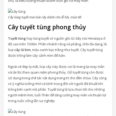
chủ, là biểu tượng thuận buồm xuôi gió và may mắn.
Cây tùng tuyết mai loài cây dành cho lễ hội, mùa tết
Cây tuyết tùng phong thủy
Tuyết tùng
hay tùng tuyết có nguồn gốc từ dãy núi Himalaya ở
độ cao trên 1500m. Phần nhánh rộng và phẳng, chồi đa dạng, là
loại
cây lá kim
, màu xanh bạc trắng như tuyết. Cây tuyết tùng
được trồng làm cây cảnh mini để bàn.
Ngoài vẻ đẹp lạ mắt, loại cây này được coi là mang lại may mắn
và tài lộc theo quan niệm phong thủy. Gỗ tuyết tùng còn được
sử dụng trong chế tác vật dụng trang trí cho đền chùa. Cây cũng
có ý nghĩa tưởng nhớ và kính trọng đối với người đã khuất khi
trồng bên cạnh mộ phần. Tuyết tùng là lựa chọn tốt cho những
người mệnh Kim, tuổi Thân để tăng cường may mắn và thuận lợi
trong cuộc sống lẫn sự nghiệp.